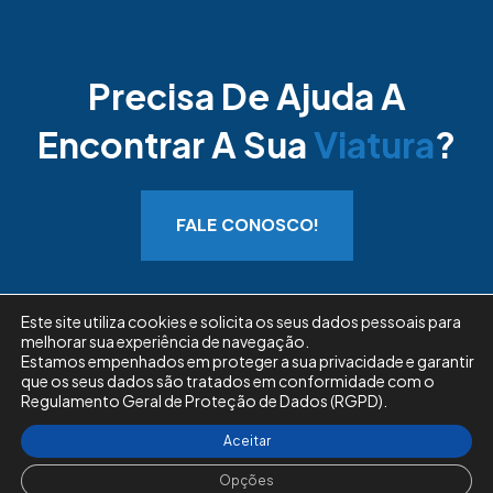
Precisa De Ajuda A
Encontrar A Sua
Viatura
?
FALE CONOSCO!
Este site utiliza cookies e solicita os seus dados pessoais para
melhorar sua experiência de navegação.
Estamos empenhados em proteger a sua privacidade e garantir
Consultar Dístico
Livro de Reclamações
que os seus dados são tratados em conformidade com o
Regulamento Geral de Proteção de Dados (RGPD).
Copyright © 2026 VFauto.pt. Todos os direitos
Aceitar
reservados.
Opções