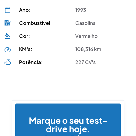
Ano:
1993
DUA registos
Combustível:
Gasolina
Cor:
Vermelho
KM's:
108,316 km
Potência:
227 CV's
Marque o seu test-
drive hoje.