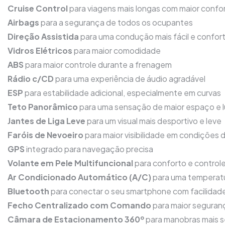
Cruise Control
para viagens mais longas com maior confo
Airbags
para a segurança de todos os ocupantes
Direção Assistida
para uma condução mais fácil e confor
Vidros Elétricos
para maior comodidade
ABS
para maior controle durante a frenagem
Rádio c/CD
para uma experiência de áudio agradável
ESP
para estabilidade adicional, especialmente em curvas
Teto Panorâmico
para uma sensação de maior espaço e 
Jantes de Liga Leve
para um visual mais desportivo e leve
Faróis de Nevoeiro
para maior visibilidade em condições 
GPS
integrado para navegação precisa
Volante em Pele Multifuncional
para conforto e control
Ar Condicionado Automático (A/C)
para uma temperatu
Bluetooth
para conectar o seu smartphone com facilidad
Fecho Centralizado com Comando
para maior seguran
Câmara de Estacionamento 360º
para manobras mais s