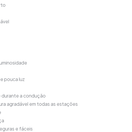
rto
tável
luminosidade
de pouca luz
e durante a condução
ra agradável em todas as estações
e
ça
eguras e fáceis