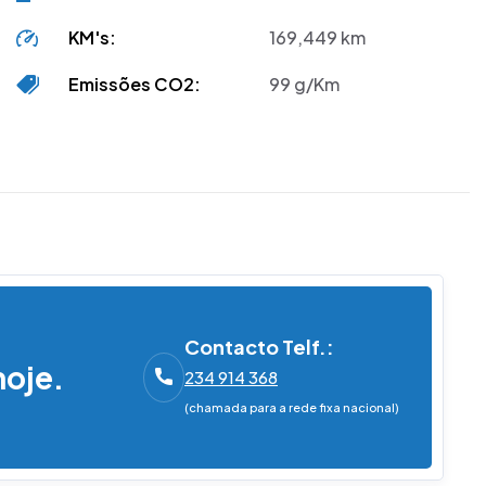
KM's:
169,449 km
Emissões CO2:
99 g/Km
Contacto Telf.:
hoje.
234 914 368
(chamada para a rede fixa nacional)