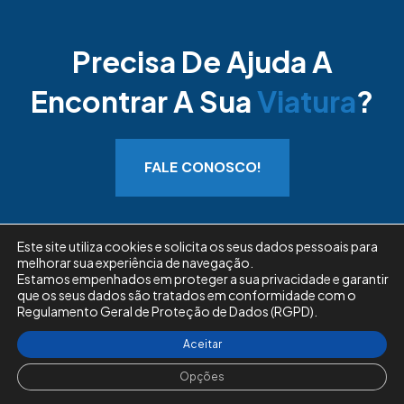
Precisa De Ajuda A
Encontrar A Sua
Viatura
?
FALE CONOSCO!
Este site utiliza cookies e solicita os seus dados pessoais para
melhorar sua experiência de navegação.
Estamos empenhados em proteger a sua privacidade e garantir
Consultar Dístico
Livro de Reclamações
que os seus dados são tratados em conformidade com o
Regulamento Geral de Proteção de Dados (RGPD).
Copyright © 2026 VFauto.pt. Todos os direitos
Aceitar
reservados.
Opções