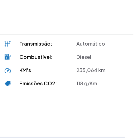
Transmissão:
Automático
Combustível:
Diesel
KM's:
235,064 km
Emissões CO2:
118 g/Km