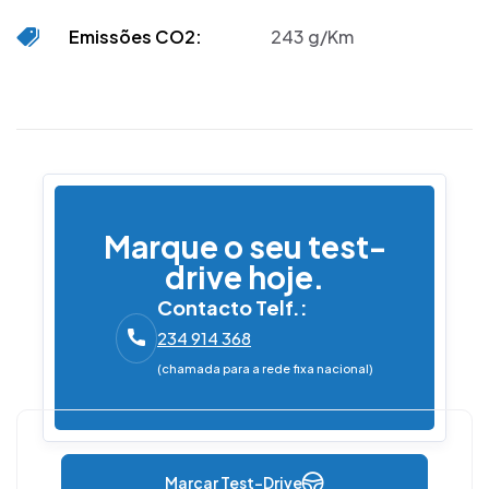
Emissões CO2:
243 g/Km
Marque o seu test-
drive hoje.
Contacto Telf.:
234 914 368
(chamada para a rede fixa nacional)
Marcar Test-Drive